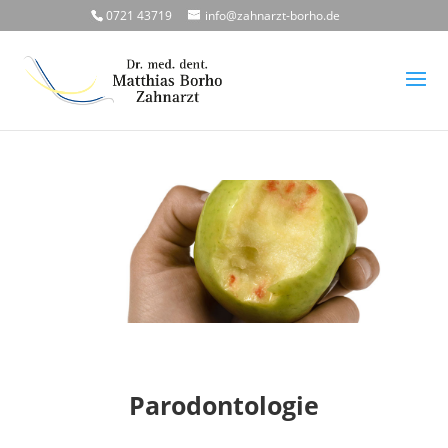
0721 43719
info@zahnarzt-borho.de
Parodontologie